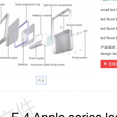
small led 
led flood 
led flood 
led flood 
产品描述：smal
design led
在线