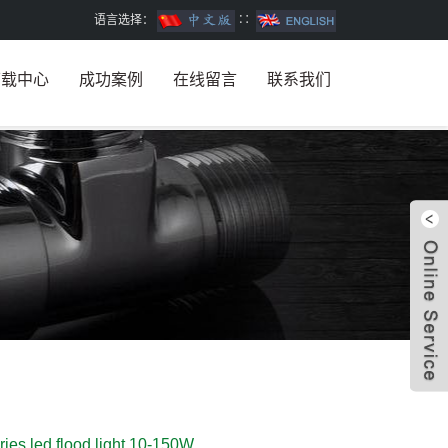
语言选择：
∷
下载中心
成功案例
在线留言
联系我们
W
ries led flood light 10-150W