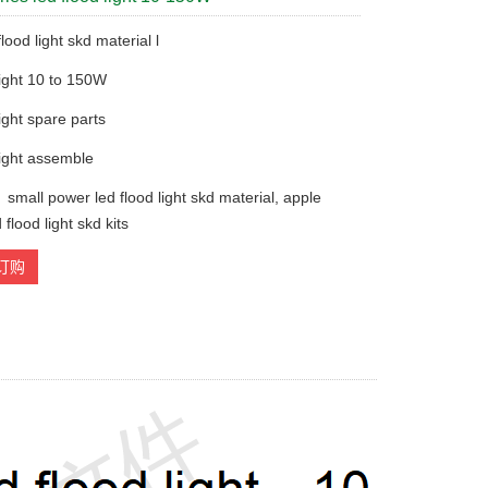
J
flood light skd material l
light 10 to 150W
light spare parts
light assemble
l power led flood light skd material, apple
 flood light skd kits
订购