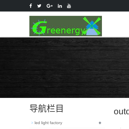
导航栏目
outd
+
led light factory