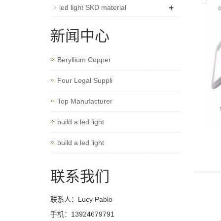
+
led light SKD material
新闻中心
Beryllium Copper
Four Legal Suppli
Top Manufacturer
build a led light
build a led light
联系我们
联系人：Lucy Pablo
手机：13924679791